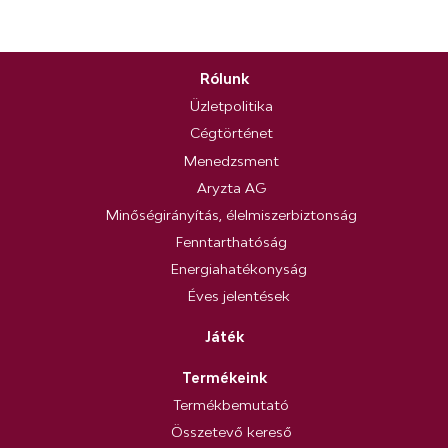
Rólunk
Üzletpolitika
Cégtörténet
Menedzsment
Aryzta AG
Minőségirányítás, élelmiszerbiztonság
Fenntarthatóság
Energiahatékonyság
Éves jelentések
Játék
Termékeink
Termékbemutató
Összetevő kereső