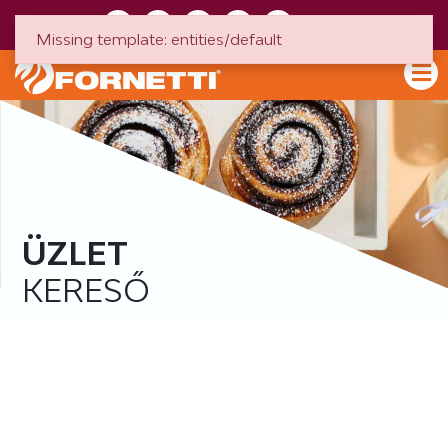
HU
EN
Missing template: entities/default
ÜZLET
KERESŐ