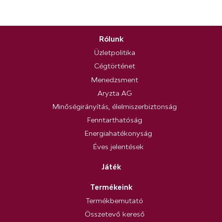
Rólunk
Üzletpolitika
Cégtörténet
Menedzsment
Aryzta AG
Minőségirányítás, élelmiszerbiztonság
Fenntarthatóság
Energiahatékonyság
Éves jelentések
Játék
Termékeink
Termékbemutató
Összetevő kereső