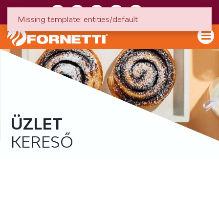
HU
EN
Missing template: entities/default
ÜZLET
KERESŐ