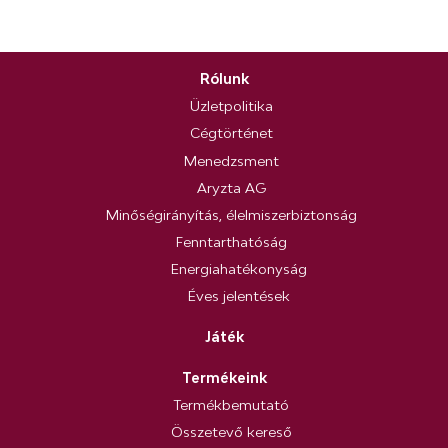
Rólunk
Üzletpolitika
Cégtörténet
Menedzsment
Aryzta AG
Minőségirányítás, élelmiszerbiztonság
Fenntarthatóság
Energiahatékonyság
Éves jelentések
Játék
Termékeink
Termékbemutató
Összetevő kereső