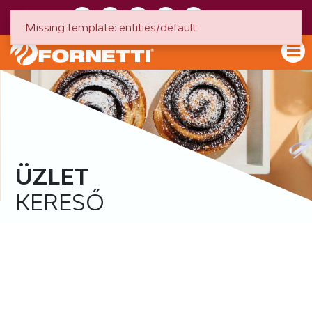
HU
EN
Missing template: entities/default
ÜZLET
KERESŐ