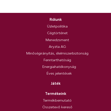
Rólunk
Üzletpolitika
Cégtörténet
Menedzsment
Aryzta AG
Minőségirányítás, élelmiszerbiztonság
Fenntarthatóság
Energiahatékonyság
Éves jelentések
Játék
Termékeink
Termékbemutató
Összetevő kereső