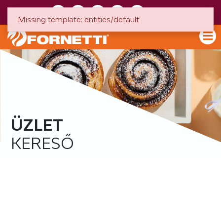
HU
EN
Missing template: entities/default
ÜZLET
KERESŐ