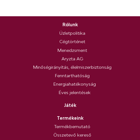
Rólunk
Üzletpolitika
Cégtörténet
Menedzsment
Aryzta AG
Minőségirányítás, élelmiszerbiztonság
Fenntarthatóság
Energiahatékonyság
Éves jelentések
Játék
Termékeink
Termékbemutató
Összetevő kereső