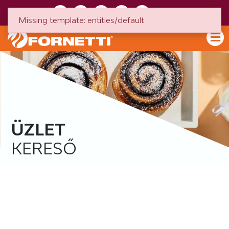
HU
EN
Missing template: entities/default
ÜZLET
KERESŐ