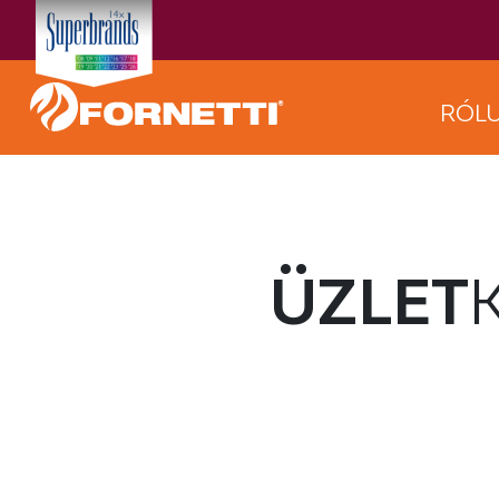
RÓL
ÜZLET