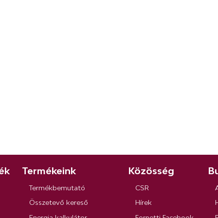
ék
Termékeink
Közösség
Bu
Termékbemutató
CSR
Összetevő kereső
Hírek
Energia kalkulátor
Fornetti Facebook
R