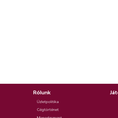
Rólunk
Ját
Üzletpolitika
Cégtörténet
Menedzsment