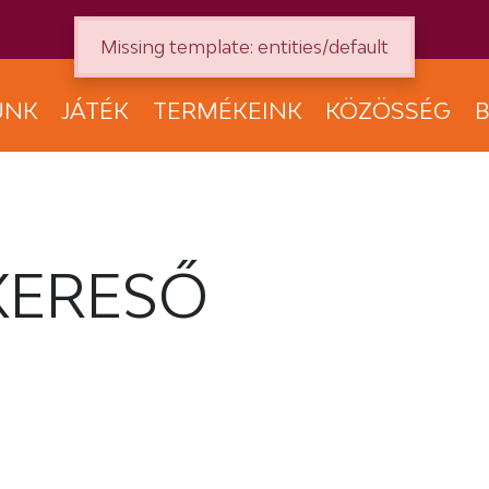
Missing template: entities/default
UNK
JÁTÉK
TERMÉKEINK
KÖZÖSSÉG
B
KERESŐ