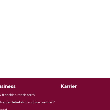
siness
Karrier
A franchise rendszerről
Hogyan lehetek franchise partner?
etail