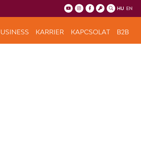
HU
EN
USINESS
KARRIER
KAPCSOLAT
B2B