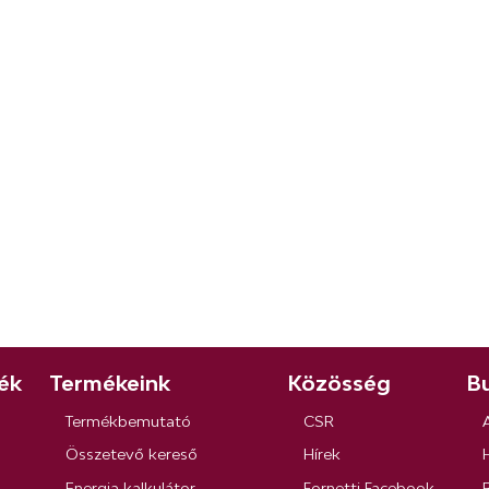
ék
Termékeink
Közösség
Bu
Termékbemutató
CSR
Összetevő kereső
Hírek
Energia kalkulátor
Fornetti Facebook
R