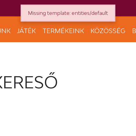
Missing template: entities/default
UNK
JÁTÉK
TERMÉKEINK
KÖZÖSSÉG
B
KERESŐ