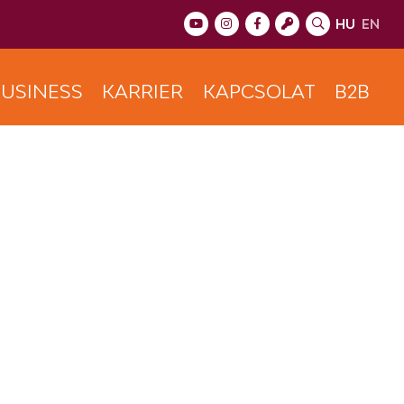
HU
EN
USINESS
KARRIER
KAPCSOLAT
B2B