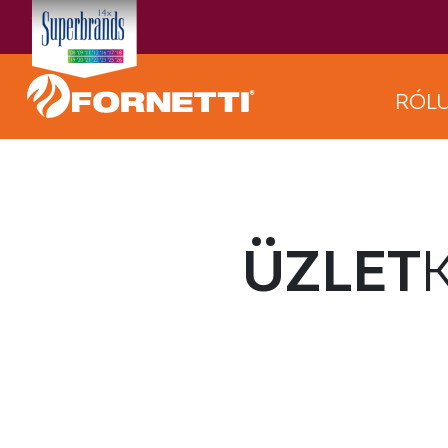
RÓL
ÜZLET