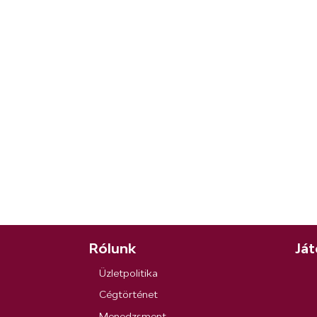
Rólunk
Ját
Üzletpolitika
Cégtörténet
Menedzsment