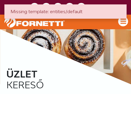
HU
EN
Missing template: entities/default
ÜZLET
KERESŐ