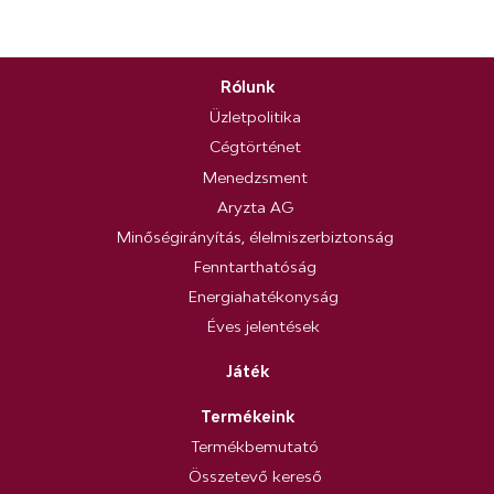
Rólunk
Üzletpolitika
Cégtörténet
Menedzsment
Aryzta AG
Minőségirányítás, élelmiszerbiztonság
Fenntarthatóság
Energiahatékonyság
Éves jelentések
Játék
Termékeink
Termékbemutató
Összetevő kereső