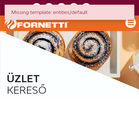
HU
EN
Missing template: entities/default
ÜZLET
KERESŐ