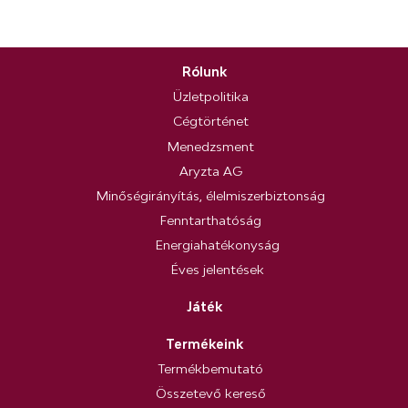
Rólunk
Üzletpolitika
Cégtörténet
Menedzsment
Aryzta AG
Minőségirányítás, élelmiszerbiztonság
Fenntarthatóság
Energiahatékonyság
Éves jelentések
Játék
Termékeink
Termékbemutató
Összetevő kereső