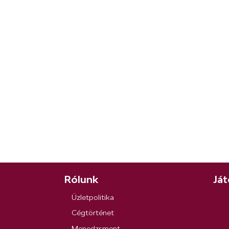
Rólunk
Ját
Üzletpolitika
Cégtörténet
Menedzsment