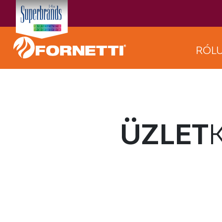
RÓL
ÜZLET