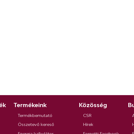
ék
Termékeink
Közösség
Bu
Termékbemutató
CSR
Összetevő kereső
Hírek
Energia kalkulátor
Fornetti Facebook
R