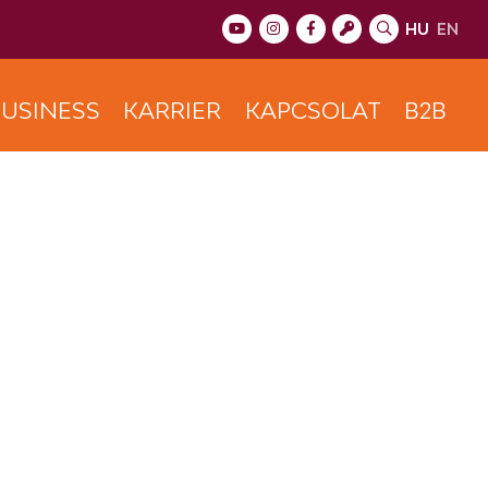
HU
EN
USINESS
KARRIER
KAPCSOLAT
B2B