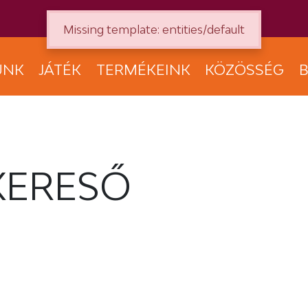
Missing template: entities/default
UNK
JÁTÉK
TERMÉKEINK
KÖZÖSSÉG
B
KERESŐ