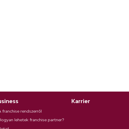
siness
Karrier
A franchise rendszerről
Hogyan lehetek franchise partner?
etail