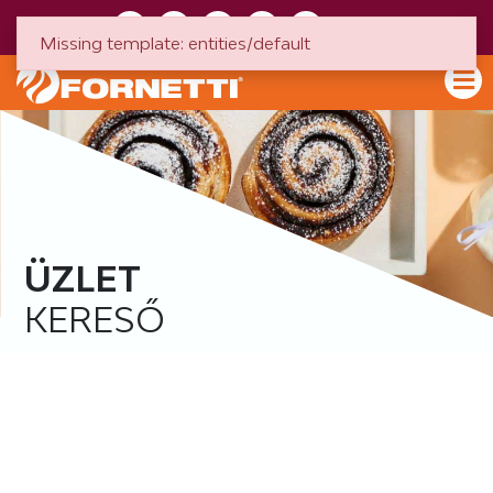
HU
EN
Missing template: entities/default
ÜZLET
KERESŐ