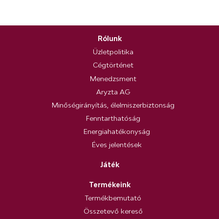
Rólunk
Üzletpolitika
Cégtörténet
Menedzsment
Aryzta AG
Minőségirányítás, élelmiszerbiztonság
Fenntarthatóság
Energiahatékonyság
Éves jelentések
Játék
Termékeink
Termékbemutató
Összetevő kereső