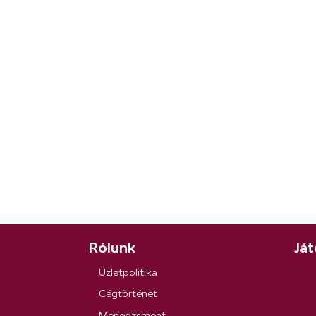
Rólunk
Ját
Üzletpolitika
Cégtörténet
Menedzsment