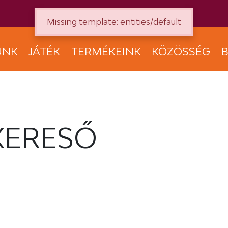
Missing template: entities/default
UNK
JÁTÉK
TERMÉKEINK
KÖZÖSSÉG
B
KERESŐ