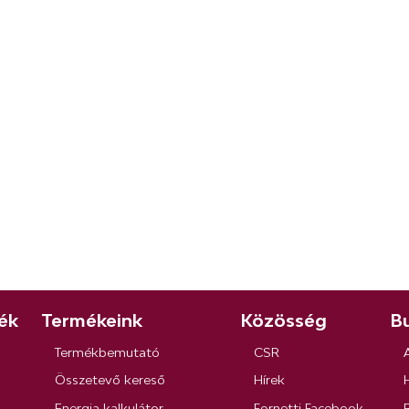
ék
Termékeink
Közösség
Bu
Termékbemutató
CSR
Összetevő kereső
Hírek
Energia kalkulátor
Fornetti Facebook
R