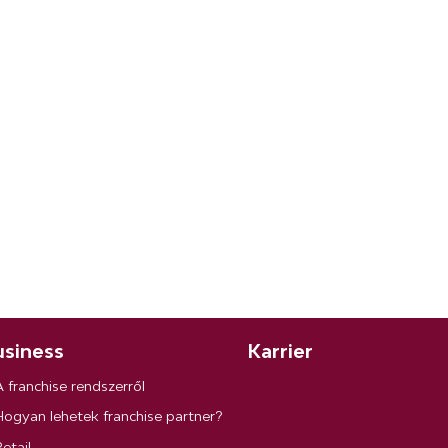
siness
Karrier
A franchise rendszerről
Hogyan lehetek franchise partner?
etail