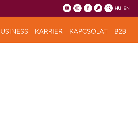
HU
EN
USINESS
KARRIER
KAPCSOLAT
B2B