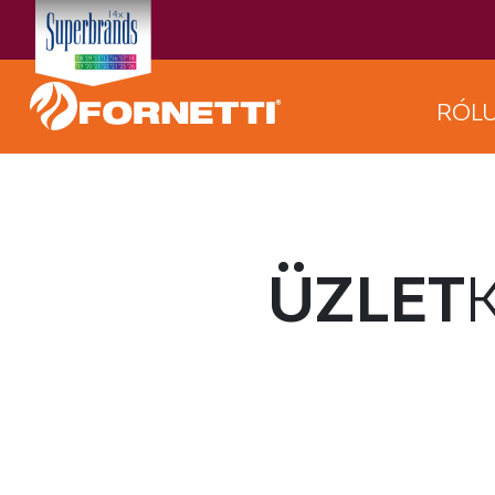
RÓL
ÜZLET