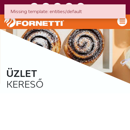
HU
EN
Missing template: entities/default
ÜZLET
KERESŐ