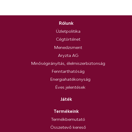
Rólunk
Üzletpolitika
Cégtörténet
Menedzsment
Aryzta AG
Minőségirányítás, élelmiszerbiztonság
Fenntarthatóság
Energiahatékonyság
Éves jelentések
Játék
Termékeink
Termékbemutató
Összetevő kereső