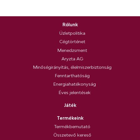
Rólunk
Üzletpolitika
Cégtörténet
Menedzsment
Aryzta AG
Minőségirányítás, élelmiszerbiztonság
Fenntarthatóság
Energiahatékonyság
Éves jelentések
Játék
Termékeink
Termékbemutató
Összetevő kereső