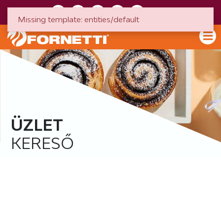
HU
EN
Missing template: entities/default
ÜZLET
KERESŐ