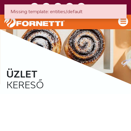
HU
EN
Missing template: entities/default
ÜZLET
KERESŐ