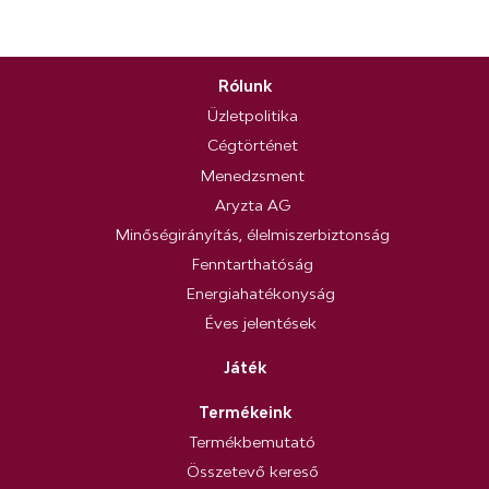
Rólunk
Üzletpolitika
Cégtörténet
Menedzsment
Aryzta AG
Minőségirányítás, élelmiszerbiztonság
Fenntarthatóság
Energiahatékonyság
Éves jelentések
Játék
Termékeink
Termékbemutató
Összetevő kereső