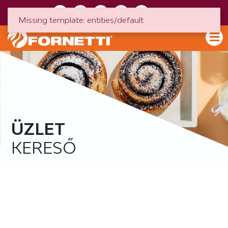
HU
EN
Missing template: entities/default
ÜZLET
KERESŐ