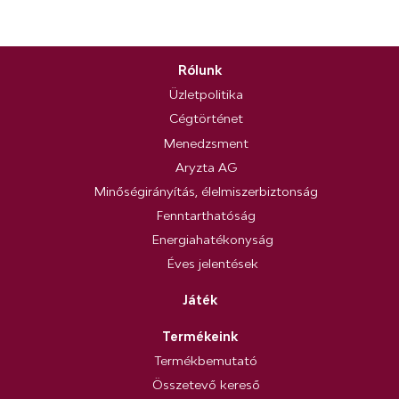
Rólunk
Üzletpolitika
Cégtörténet
Menedzsment
Aryzta AG
Minőségirányítás, élelmiszerbiztonság
Fenntarthatóság
Energiahatékonyság
Éves jelentések
Játék
Termékeink
Termékbemutató
Összetevő kereső