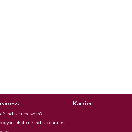
siness
Karrier
A franchise rendszerről
Hogyan lehetek franchise partner?
etail