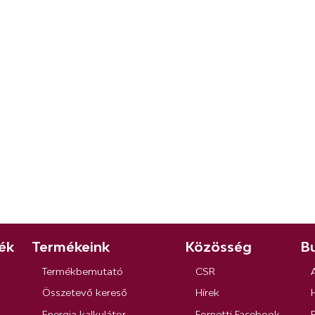
ék
Termékeink
Közösség
Bu
Termékbemutató
CSR
Összetevő kereső
Hírek
Energia kalkulátor
Fornetti Facebook
R