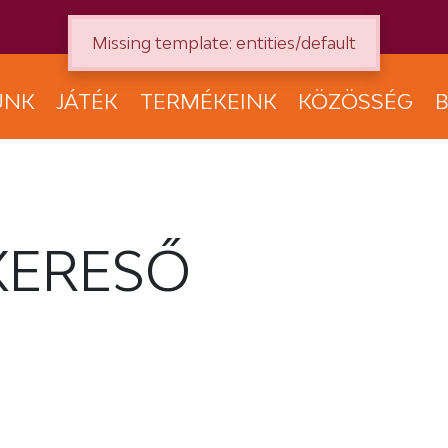
Missing template: entities/default
UNK
JÁTÉK
TERMÉKEINK
KÖZÖSSÉG
B
KERESŐ