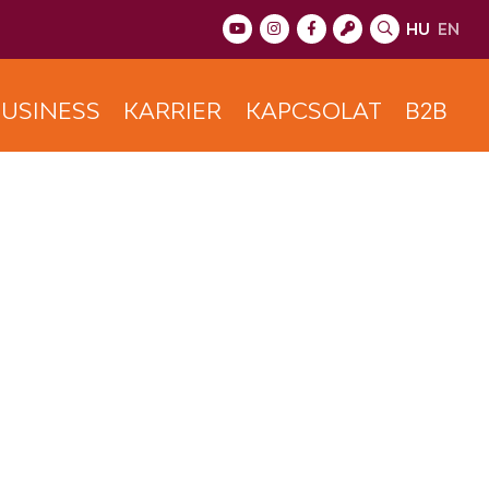
HU
EN
USINESS
KARRIER
KAPCSOLAT
B2B