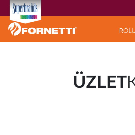
RÓL
ÜZLET