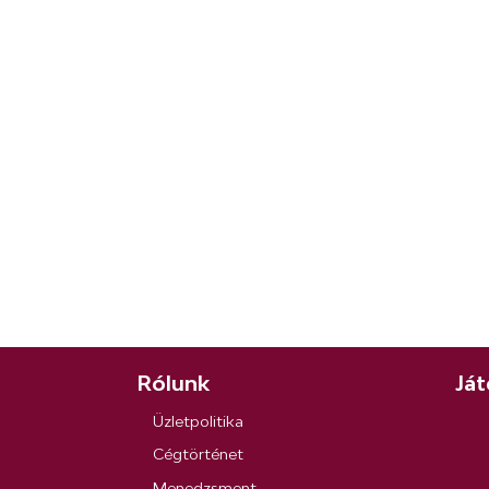
Rólunk
Ját
Üzletpolitika
Cégtörténet
Menedzsment