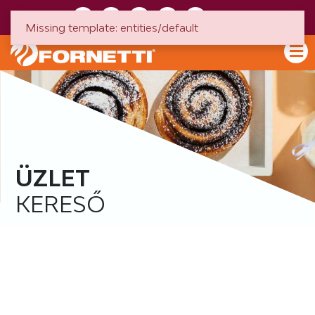
HU
EN
Missing template: entities/default
ÜZLET
KERESŐ