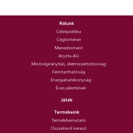
Rólunk
Üzletpolitika
Cégtörténet
Menedzsment
Aryzta AG
Minőségirányítás, élelmiszerbiztonság
Fenntarthatóság
Energiahatékonyság
Éves jelentések
Játék
Termékeink
Termékbemutató
Összetevő kereső