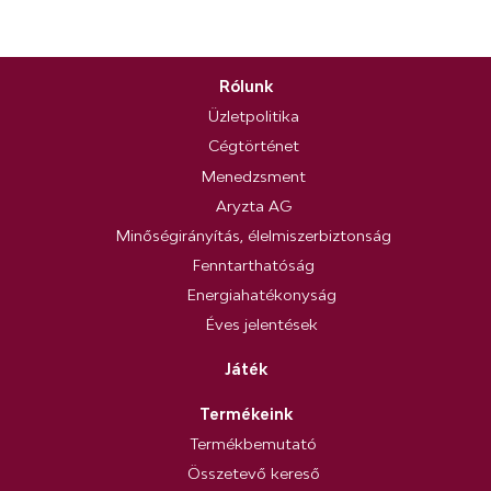
Rólunk
Üzletpolitika
Cégtörténet
Menedzsment
Aryzta AG
Minőségirányítás, élelmiszerbiztonság
Fenntarthatóság
Energiahatékonyság
Éves jelentések
Játék
Termékeink
Termékbemutató
Összetevő kereső