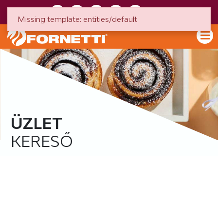
HU
EN
Missing template: entities/default
ÜZLET
KERESŐ