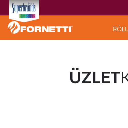
RÓL
ÜZLET