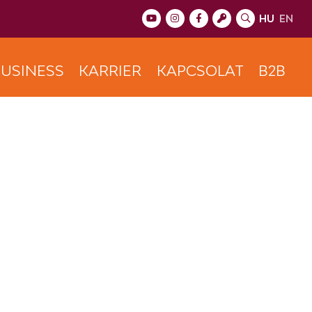
HU
EN
USINESS
KARRIER
KAPCSOLAT
B2B