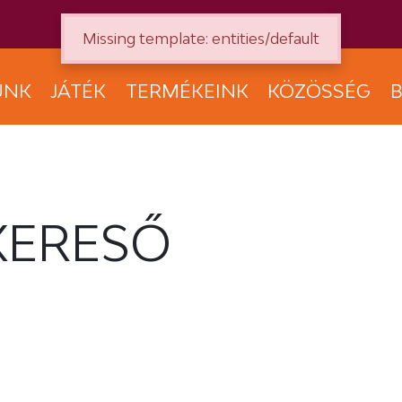
Missing template: entities/default
UNK
JÁTÉK
TERMÉKEINK
KÖZÖSSÉG
B
KERESŐ