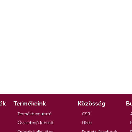
ék
Termékeink
Közösség
Bu
Termékbemutató
CSR
Összetevő kereső
Hírek
Energia kalkulátor
Fornetti Facebook
R