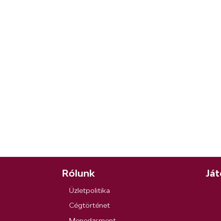
Rólunk
Ját
Üzletpolitika
Cégtörténet
Menedzsment