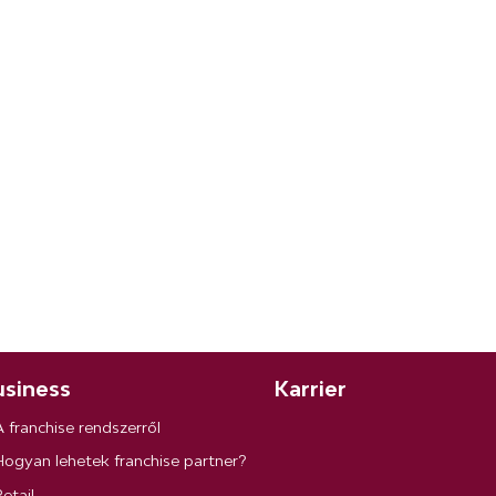
siness
Karrier
A franchise rendszerről
Hogyan lehetek franchise partner?
etail