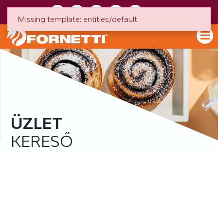
HU
EN
Missing template: entities/default
ÜZLET
KERESŐ