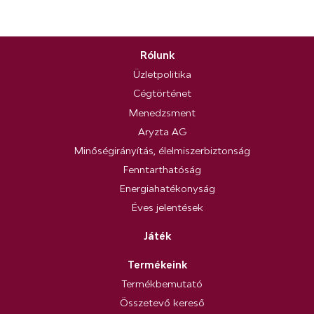
Rólunk
Üzletpolitika
Cégtörténet
Menedzsment
Aryzta AG
Minőségirányítás, élelmiszerbiztonság
Fenntarthatóság
Energiahatékonyság
Éves jelentések
Játék
Termékeink
Termékbemutató
Összetevő kereső