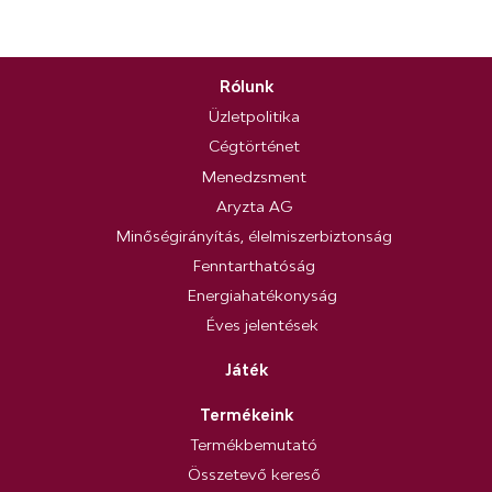
Rólunk
Üzletpolitika
Cégtörténet
Menedzsment
Aryzta AG
Minőségirányítás, élelmiszerbiztonság
Fenntarthatóság
Energiahatékonyság
Éves jelentések
Játék
Termékeink
Termékbemutató
Összetevő kereső