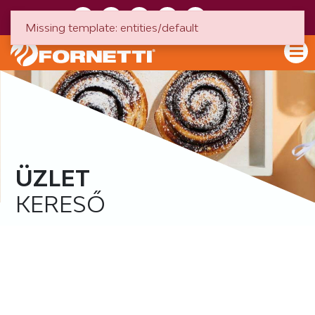
HU
EN
Missing template: entities/default
ÜZLET
KERESŐ