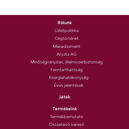
Rólunk
Üzletpolitika
Cégtörténet
Menedzsment
Aryzta AG
Minőségirányítás, élelmiszerbiztonság
Fenntarthatóság
Energiahatékonyság
Éves jelentések
Játék
Termékeink
Termékbemutató
Összetevő kereső