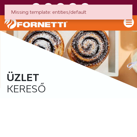
HU
EN
Missing template: entities/default
ÜZLET
KERESŐ