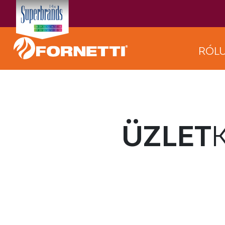
RÓL
ÜZLET