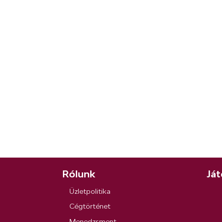
Rólunk
Ját
Üzletpolitika
Cégtörténet
Menedzsment