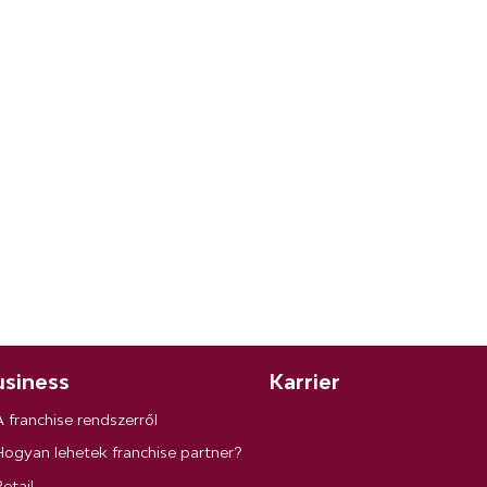
siness
Karrier
A franchise rendszerről
Hogyan lehetek franchise partner?
etail