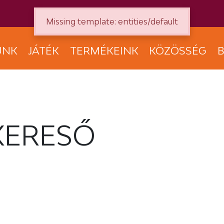
Missing template: entities/default
UNK
JÁTÉK
TERMÉKEINK
KÖZÖSSÉG
B
KERESŐ