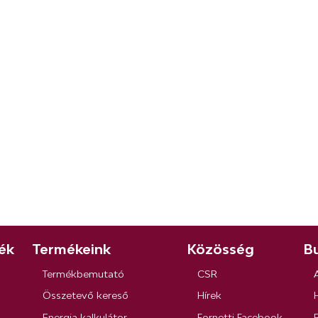
ék
Termékeink
Közösség
Bu
Termékbemutató
CSR
Összetevő kereső
Hírek
Energia kalkulátor
Fornetti Facebook
R