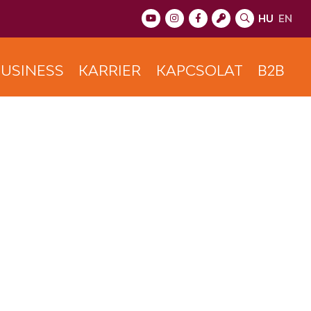
HU
EN
USINESS
KARRIER
KAPCSOLAT
B2B