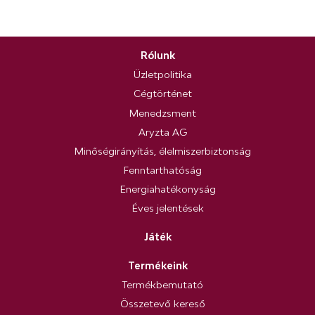
Rólunk
Üzletpolitika
Cégtörténet
Menedzsment
Aryzta AG
Minőségirányítás, élelmiszerbiztonság
Fenntarthatóság
Energiahatékonyság
Éves jelentések
Játék
Termékeink
Termékbemutató
Összetevő kereső