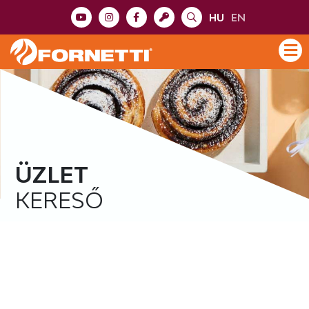
HU
EN
ÜZLET
KERESŐ