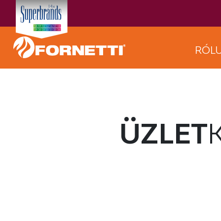
RÓL
ÜZLET