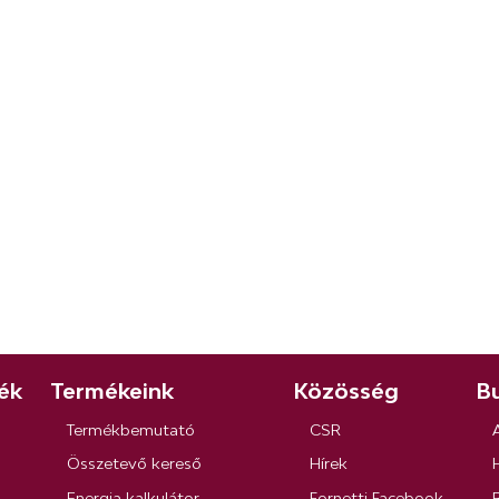
ék
Termékeink
Közösség
Bu
Termékbemutató
CSR
Összetevő kereső
Hírek
Energia kalkulátor
Fornetti Facebook
R