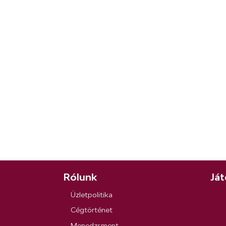
Rólunk
Ját
Üzletpolitika
Cégtörténet
Menedzsment