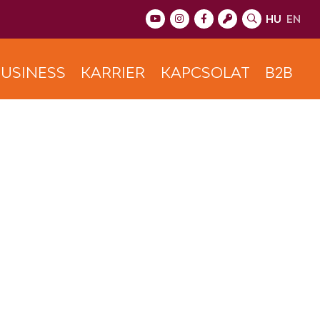
HU
EN
USINESS
KARRIER
KAPCSOLAT
B2B