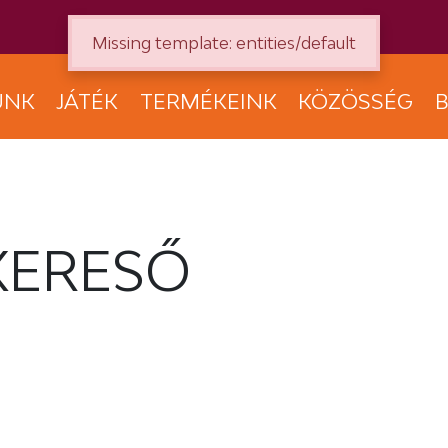
Missing template: entities/default
UNK
JÁTÉK
TERMÉKEINK
KÖZÖSSÉG
B
KERESŐ