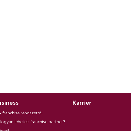
siness
Karrier
A franchise rendszerről
Hogyan lehetek franchise partner?
etail