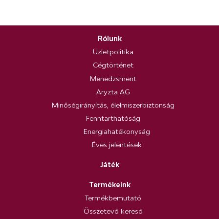
Rólunk
Üzletpolitika
Cégtörténet
Menedzsment
Aryzta AG
Minőségirányítás, élelmiszerbiztonság
Fenntarthatóság
Energiahatékonyság
Éves jelentések
Játék
Termékeink
Termékbemutató
Összetevő kereső