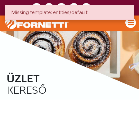
HU
EN
Missing template: entities/default
ÜZLET
KERESŐ