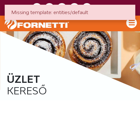
HU
EN
Missing template: entities/default
ÜZLET
KERESŐ