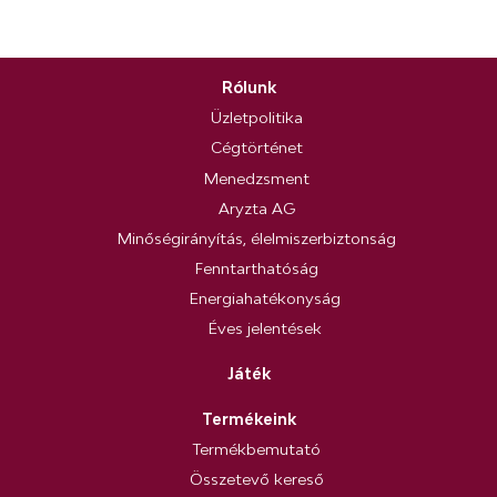
Rólunk
Üzletpolitika
Cégtörténet
Menedzsment
Aryzta AG
Minőségirányítás, élelmiszerbiztonság
Fenntarthatóság
Energiahatékonyság
Éves jelentések
Játék
Termékeink
Termékbemutató
Összetevő kereső