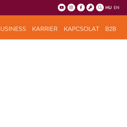
HU
EN
USINESS
KARRIER
KAPCSOLAT
B2B