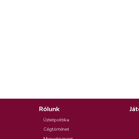
Rólunk
Ját
Üzletpolitika
Cégtörténet
Menedzsment