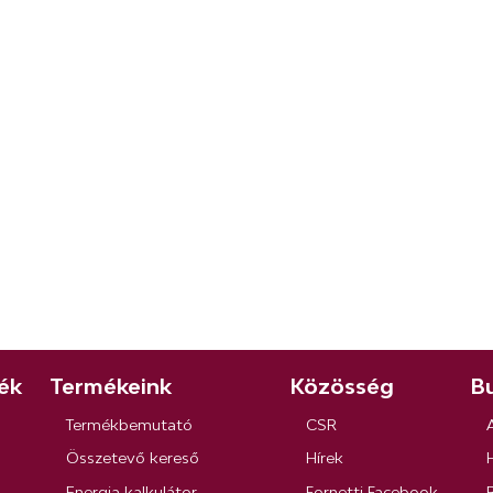
ék
Termékeink
Közösség
Bu
Termékbemutató
CSR
Összetevő kereső
Hírek
Energia kalkulátor
Fornetti Facebook
R