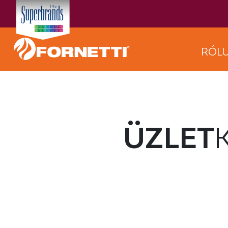
RÓL
ÜZLET