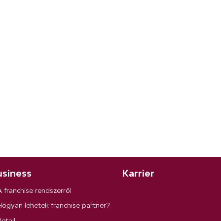
siness
Karrier
A franchise rendszerről
Hogyan lehetek franchise partner?
etail