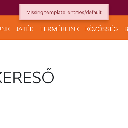
Missing template: entities/default
UNK
JÁTÉK
TERMÉKEINK
KÖZÖSSÉG
B
KERESŐ