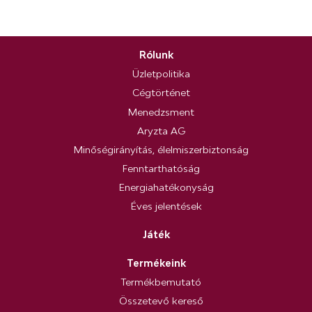
Rólunk
Üzletpolitika
Cégtörténet
Menedzsment
Aryzta AG
Minőségirányítás, élelmiszerbiztonság
Fenntarthatóság
Energiahatékonyság
Éves jelentések
Játék
Termékeink
Termékbemutató
Összetevő kereső