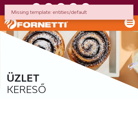
HU
EN
Missing template: entities/default
ÜZLET
KERESŐ