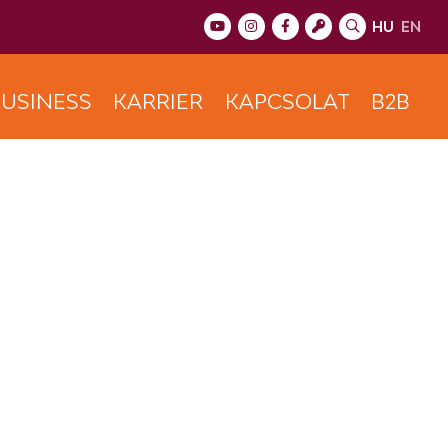
HU
EN
USINESS
KARRIER
KAPCSOLAT
B2B