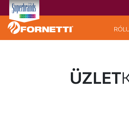
RÓL
ÜZLET