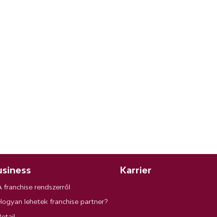
siness
Karrier
A franchise rendszerről
Hogyan lehetek franchise partner?
etail