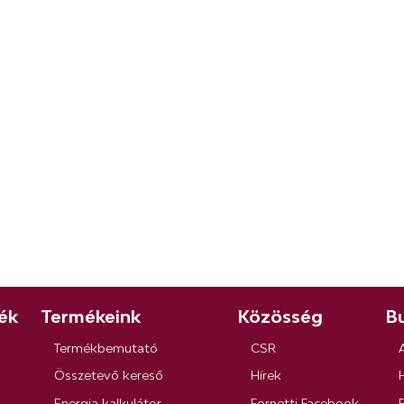
ék
Termékeink
Közösség
Bu
Termékbemutató
CSR
Összetevő kereső
Hírek
Energia kalkulátor
Fornetti Facebook
R