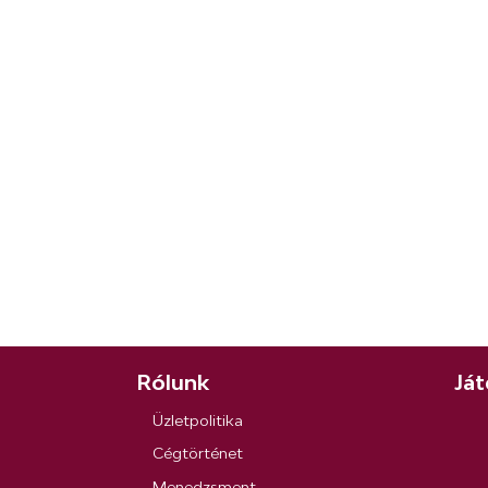
Rólunk
Ját
Üzletpolitika
Cégtörténet
Menedzsment