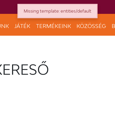
Missing template: entities/default
UNK
JÁTÉK
TERMÉKEINK
KÖZÖSSÉG
B
KERESŐ