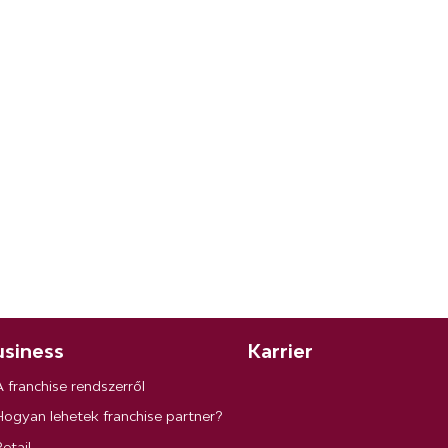
siness
Karrier
A franchise rendszerről
Hogyan lehetek franchise partner?
etail