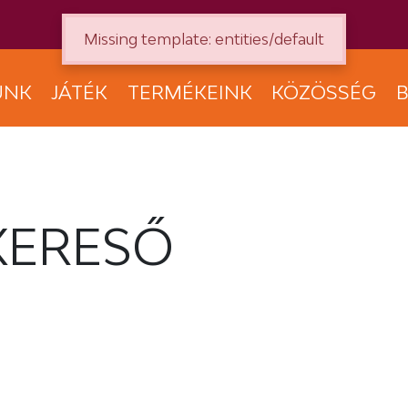
Missing template: entities/default
UNK
JÁTÉK
TERMÉKEINK
KÖZÖSSÉG
B
KERESŐ