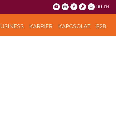
HU
EN
USINESS
KARRIER
KAPCSOLAT
B2B