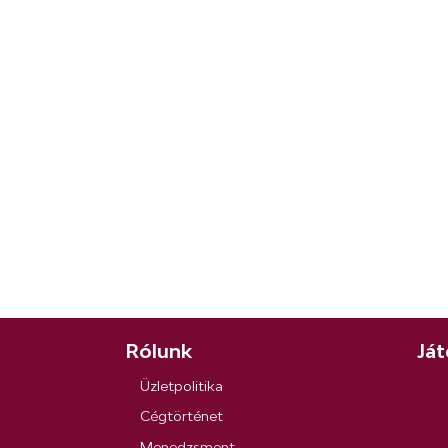
Rólunk
Ját
Üzletpolitika
Cégtörténet
Menedzsment