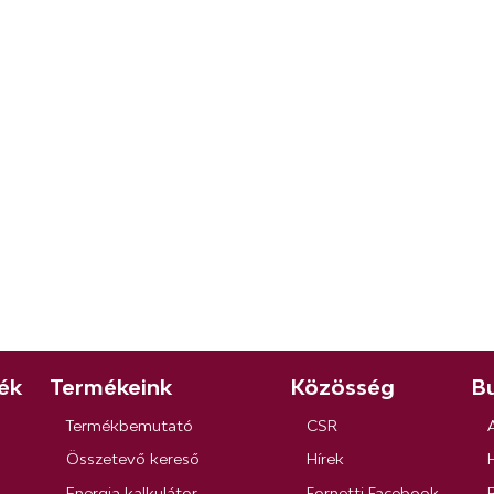
ék
Termékeink
Közösség
Bu
Termékbemutató
CSR
Összetevő kereső
Hírek
Energia kalkulátor
Fornetti Facebook
R