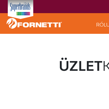
RÓL
ÜZLET