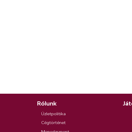
Rólunk
Ját
Üzletpolitika
Cégtörténet
Menedzsment