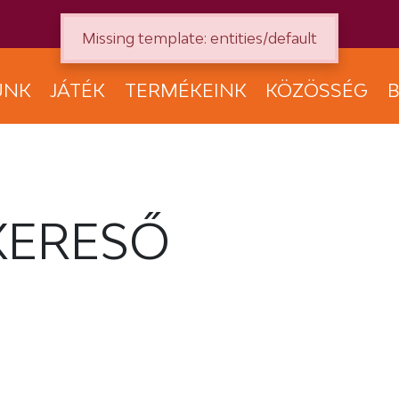
Missing template: entities/default
UNK
JÁTÉK
TERMÉKEINK
KÖZÖSSÉG
B
KERESŐ