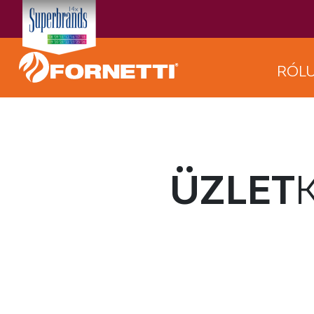
RÓL
ÜZLET