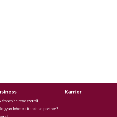
siness
Karrier
A franchise rendszerről
Hogyan lehetek franchise partner?
etail