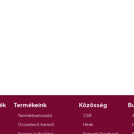
ék
Termékeink
Közösség
Bu
Termékbemutató
CSR
Összetevő kereső
Hírek
Energia kalkulátor
Fornetti Facebook
R