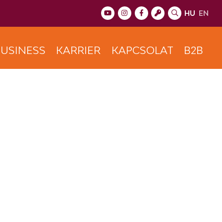
HU
EN
USINESS
KARRIER
KAPCSOLAT
B2B