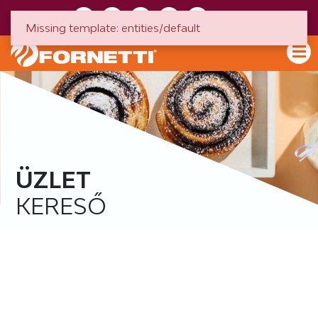
HU
EN
Missing template: entities/default
ÜZLET
KERESŐ