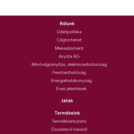
Rólunk
Üzletpolitika
Cégtörténet
Menedzsment
Aryzta AG
Minőségirányítás, élelmiszerbiztonság
Fenntarthatóság
Energiahatékonyság
Éves jelentések
Játék
Termékeink
Termékbemutató
Összetevő kereső