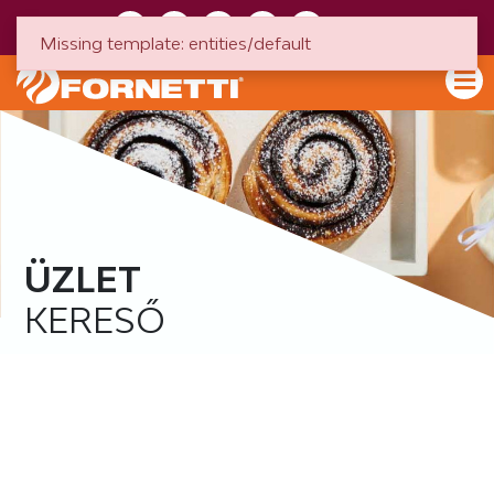
HU
EN
Missing template: entities/default
ÜZLET
KERESŐ