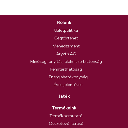
Rólunk
Üzletpolitika
Cégtörténet
Menedzsment
Aryzta AG
Minőségirányítás, élelmiszerbiztonság
Fenntarthatóság
Energiahatékonyság
Éves jelentések
Játék
Termékeink
Termékbemutató
Összetevő kereső