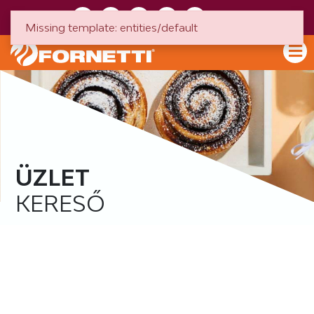
HU
EN
Missing template: entities/default
ÜZLET
KERESŐ