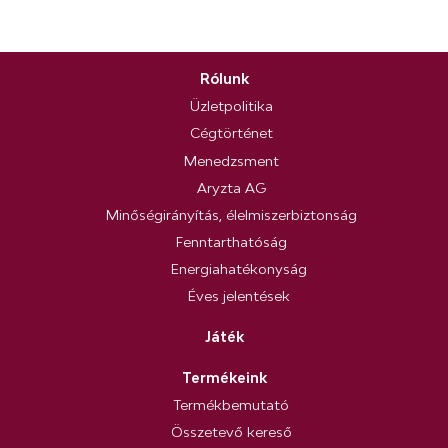
Rólunk
Üzletpolitika
Cégtörténet
Menedzsment
Aryzta AG
Minőségirányítás, élelmiszerbiztonság
Fenntarthatóság
Energiahatékonyság
Éves jelentések
Játék
Termékeink
Termékbemutató
Összetevő kereső