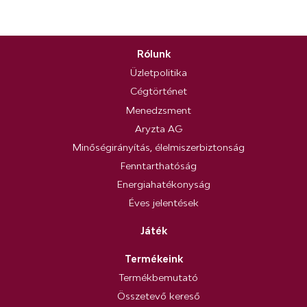
Rólunk
Üzletpolitika
Cégtörténet
Menedzsment
Aryzta AG
Minőségirányítás, élelmiszerbiztonság
Fenntarthatóság
Energiahatékonyság
Éves jelentések
Játék
Termékeink
Termékbemutató
Összetevő kereső