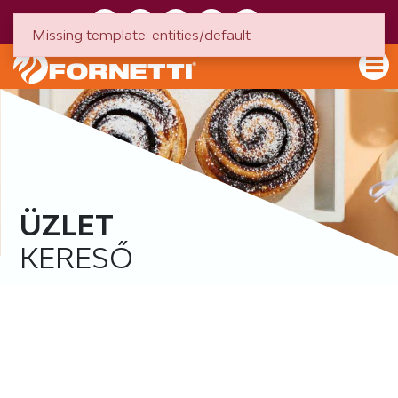
HU
EN
Missing template: entities/default
ÜZLET
KERESŐ