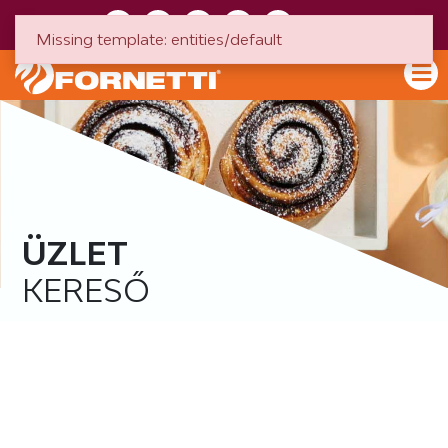
HU
EN
Missing template: entities/default
ÜZLET
KERESŐ