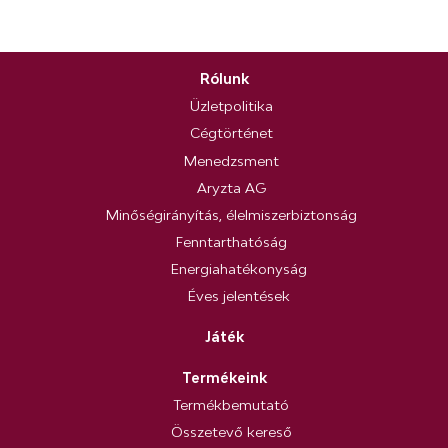
Rólunk
Üzletpolitika
Cégtörténet
Menedzsment
Aryzta AG
Minőségirányítás, élelmiszerbiztonság
Fenntarthatóság
Energiahatékonyság
Éves jelentések
Játék
Termékeink
Termékbemutató
Összetevő kereső