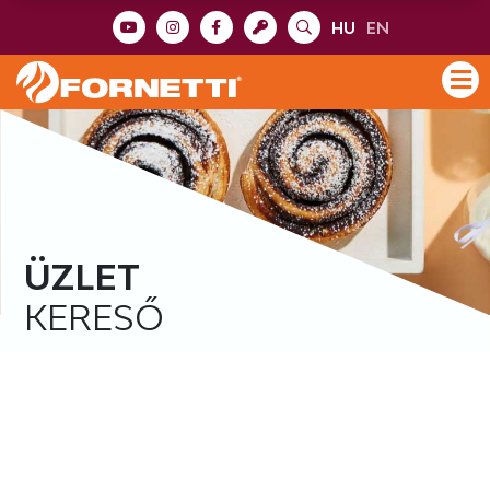
HU
EN
ÜZLET
KERESŐ