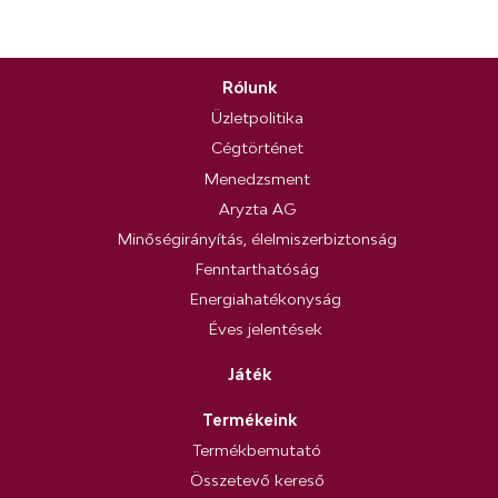
Rólunk
Üzletpolitika
Cégtörténet
Menedzsment
Aryzta AG
Minőségirányítás, élelmiszerbiztonság
Fenntarthatóság
Energiahatékonyság
Éves jelentések
Játék
Termékeink
Termékbemutató
Összetevő kereső