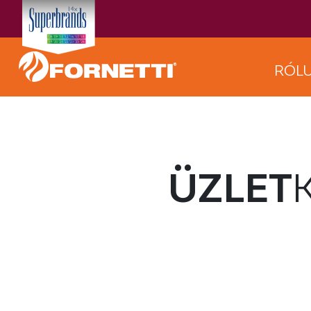
RÓL
ÜZLET