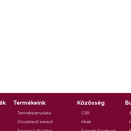
ék
Termékeink
Közösség
Bu
Termékbemutató
CSR
Összetevő kereső
Hírek
Energia kalkulátor
Fornetti Facebook
R