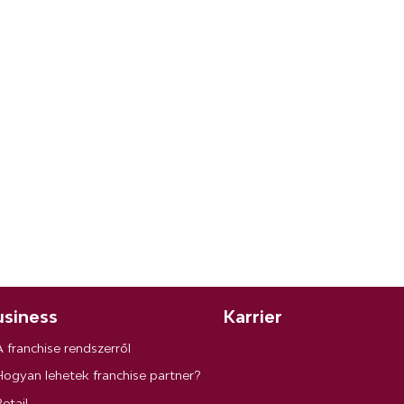
siness
Karrier
A franchise rendszerről
Hogyan lehetek franchise partner?
etail