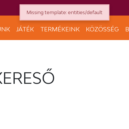
Missing template: entities/default
UNK
JÁTÉK
TERMÉKEINK
KÖZÖSSÉG
B
KERESŐ