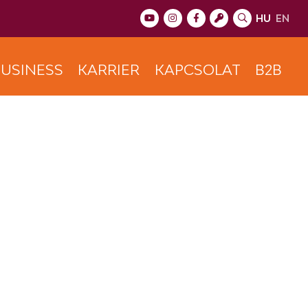
HU
EN
USINESS
KARRIER
KAPCSOLAT
B2B