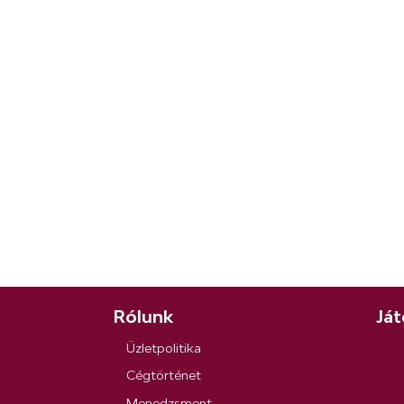
Rólunk
Ját
Üzletpolitika
Cégtörténet
Menedzsment