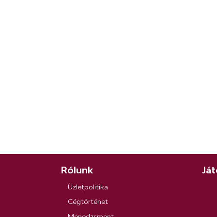
Rólunk
Ját
Üzletpolitika
Cégtörténet
Menedzsment