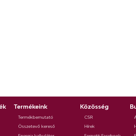
ék
Termékeink
Közösség
Bu
Termékbemutató
CSR
Összetevő kereső
Hírek
Energia kalkulátor
Fornetti Facebook
R