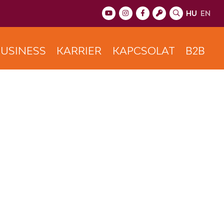
HU
EN
USINESS
KARRIER
KAPCSOLAT
B2B