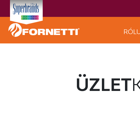
RÓL
ÜZLET