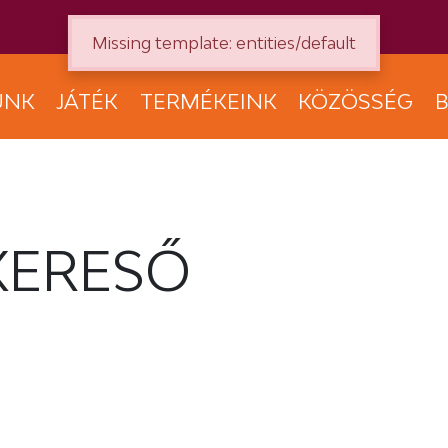
Missing template: entities/default
UNK
JÁTÉK
TERMÉKEINK
KÖZÖSSÉG
B
KERESŐ