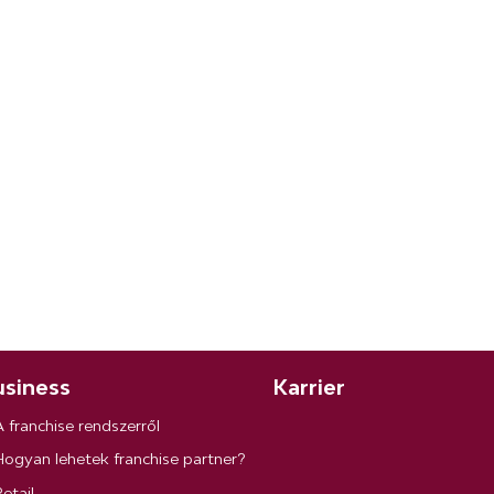
siness
Karrier
A franchise rendszerről
Hogyan lehetek franchise partner?
etail