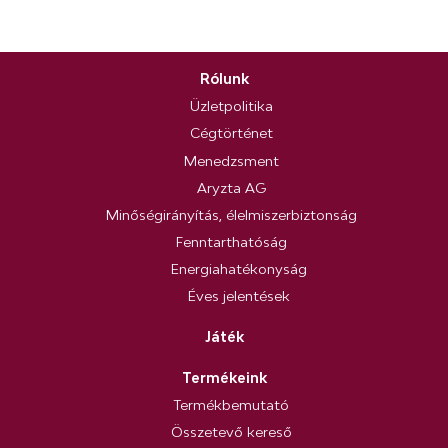
Rólunk
Üzletpolitika
Cégtörténet
Menedzsment
Aryzta AG
Minőségirányítás, élelmiszerbiztonság
Fenntarthatóság
Energiahatékonyság
Éves jelentések
Játék
Termékeink
Termékbemutató
Összetevő kereső