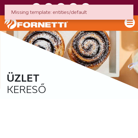
HU
EN
Missing template: entities/default
ÜZLET
KERESŐ