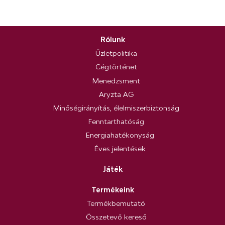
Rólunk
Üzletpolitika
Cégtörténet
Menedzsment
Aryzta AG
Minőségirányítás, élelmiszerbiztonság
Fenntarthatóság
Energiahatékonyság
Éves jelentések
Játék
Termékeink
Termékbemutató
Összetevő kereső