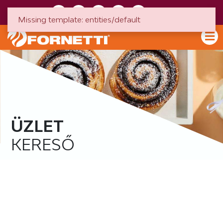
HU
EN
Missing template: entities/default
ÜZLET
KERESŐ