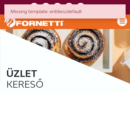
HU
EN
Missing template: entities/default
ÜZLET
KERESŐ