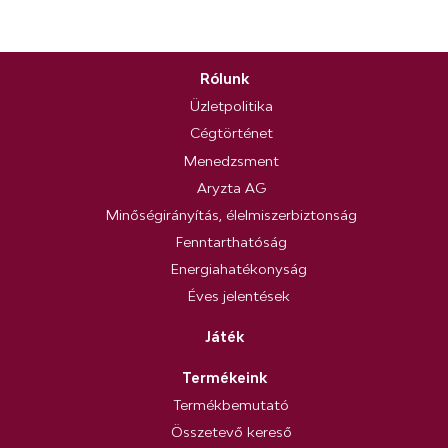
Rólunk
Üzletpolitika
Cégtörténet
Menedzsment
Aryzta AG
Minőségirányítás, élelmiszerbiztonság
Fenntarthatóság
Energiahatékonyság
Éves jelentések
Játék
Termékeink
Termékbemutató
Összetevő kereső