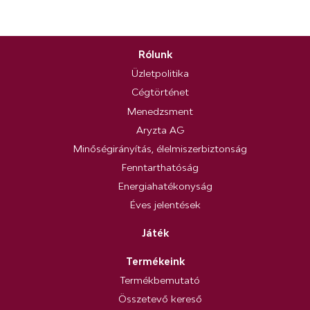
Rólunk
Üzletpolitika
Cégtörténet
Menedzsment
Aryzta AG
Minőségirányítás, élelmiszerbiztonság
Fenntarthatóság
Energiahatékonyság
Éves jelentések
Játék
Termékeink
Termékbemutató
Összetevő kereső