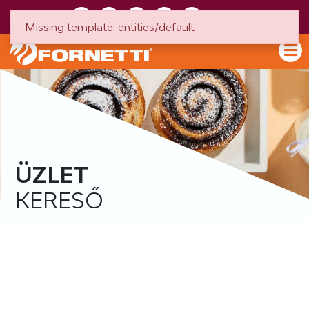
HU
EN
Missing template: entities/default
ÜZLET
KERESŐ