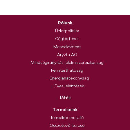
Rólunk
Üzletpolitika
Cégtörténet
Menedzsment
Aryzta AG
Minőségirányítás, élelmiszerbiztonság
Fenntarthatóság
Energiahatékonyság
Éves jelentések
Játék
Termékeink
Termékbemutató
Összetevő kereső