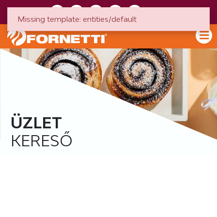
HU
EN
Missing template: entities/default
ÜZLET
KERESŐ