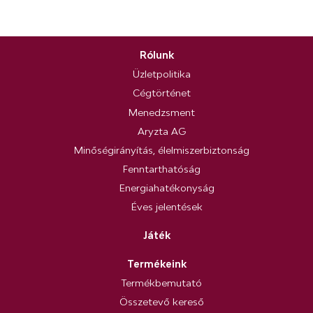
Rólunk
Üzletpolitika
Cégtörténet
Menedzsment
Aryzta AG
Minőségirányítás, élelmiszerbiztonság
Fenntarthatóság
Energiahatékonyság
Éves jelentések
Játék
Termékeink
Termékbemutató
Összetevő kereső