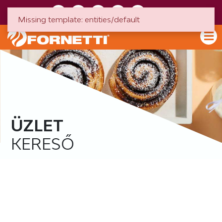
HU
EN
Missing template: entities/default
ÜZLET
KERESŐ