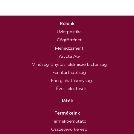
Rólunk
Üzletpolitika
Cégtörténet
Menedzsment
Aryzta AG
Minőségirányítás, élelmiszerbiztonság
Fenntarthatóság
Energiahatékonyság
Éves jelentések
Játék
Termékeink
Termékbemutató
Összetevő kereső