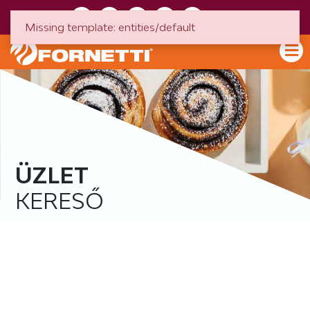
HU
EN
Missing template: entities/default
ÜZLET
KERESŐ