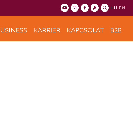
HU
EN
USINESS
KARRIER
KAPCSOLAT
B2B