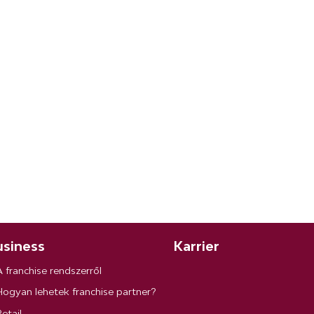
siness
Karrier
A franchise rendszerről
Hogyan lehetek franchise partner?
etail