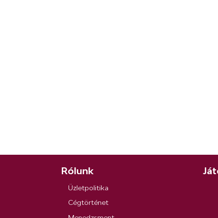
Rólunk
Ját
Üzletpolitika
Cégtörténet
Menedzsment