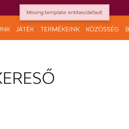
Missing template: entities/default
UNK
JÁTÉK
TERMÉKEINK
KÖZÖSSÉG
B
KERESŐ