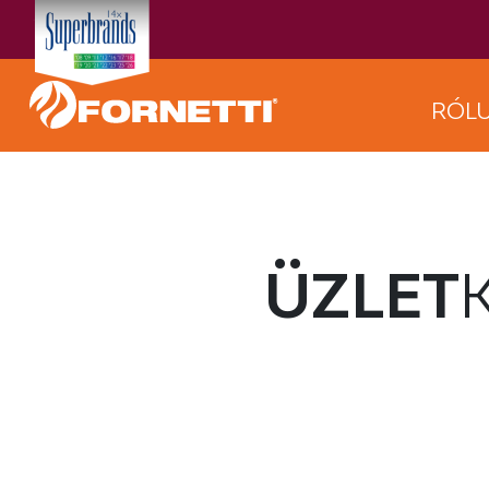
RÓL
ÜZLET