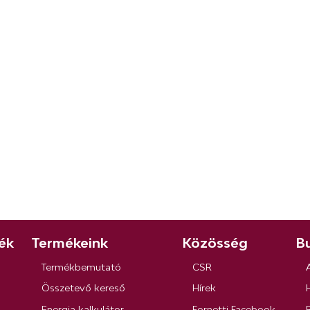
ék
Termékeink
Közösség
Bu
Termékbemutató
CSR
Összetevő kereső
Hírek
Energia kalkulátor
Fornetti Facebook
R