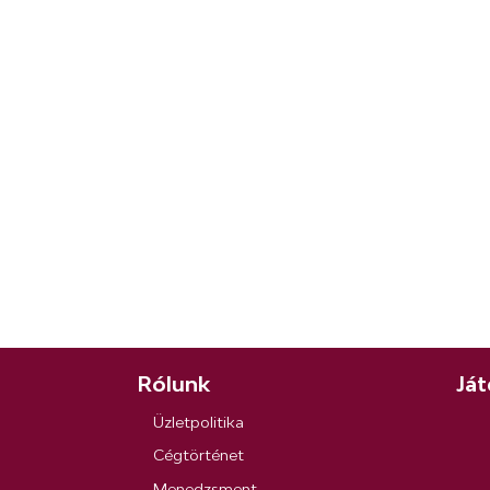
Rólunk
Ját
Üzletpolitika
Cégtörténet
Menedzsment