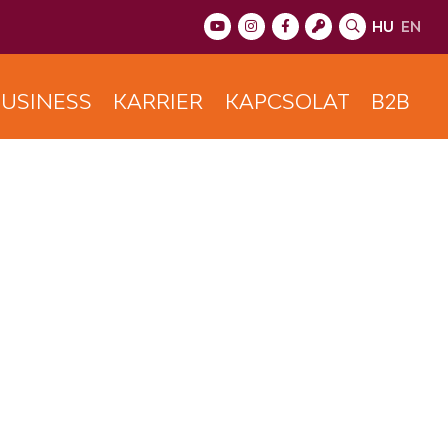
HU
EN
USINESS
KARRIER
KAPCSOLAT
B2B