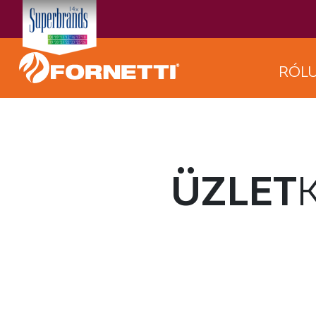
RÓL
ÜZLET