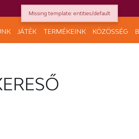
Missing template: entities/default
UNK
JÁTÉK
TERMÉKEINK
KÖZÖSSÉG
B
KERESŐ