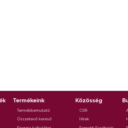
ék
Termékeink
Közösség
Bu
Termékbemutató
CSR
Összetevő kereső
Hírek
Energia kalkulátor
Fornetti Facebook
R